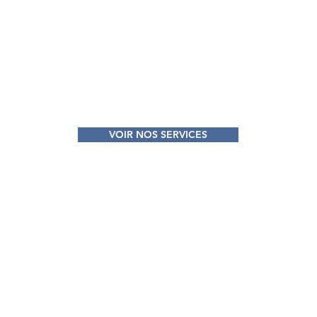
avec literie
é
VOIR NOS SERVICES