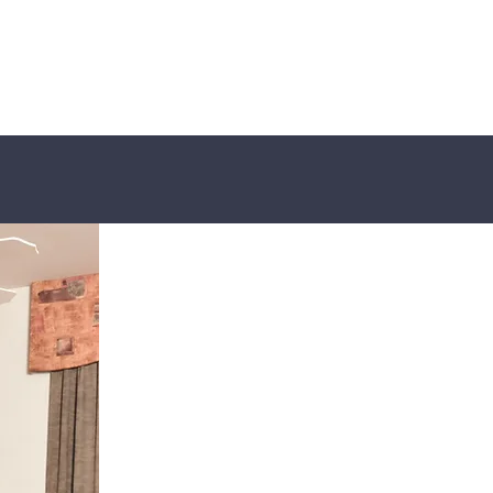
demande
01